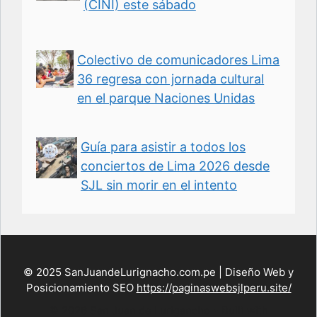
(CINI) este sábado
Colectivo de comunicadores Lima
36 regresa con jornada cultural
en el parque Naciones Unidas
Guía para asistir a todos los
conciertos de Lima 2026 desde
SJL sin morir en el intento
© 2025 SanJuandeLurignacho.com.pe | Diseño Web y
Posicionamiento SEO
https://paginaswebsjlperu.site/
© 2026 San Juan de Lurigancho
• Built with