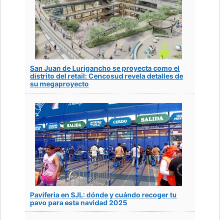
San Juan de Lurigancho se proyecta como el
distrito del retail: Cencosud revela detalles de
su megaproyecto
Paviferia en SJL: dónde y cuándo recoger tu
pavo para esta navidad 2025