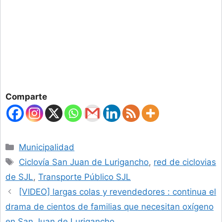
Comparte
Categories
Municipalidad
Tags
Ciclovía San Juan de Lurigancho
,
red de ciclovias
de SJL
,
Transporte Público SJL
[VIDEO] largas colas y revendedores : continua el
drama de cientos de familias que necesitan oxígeno
en San Juan de Lurigancho