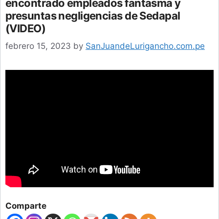
encontrado empleados fantasma y
presuntas negligencias de Sedapal
(VIDEO)
febrero 15, 2023
by
SanJuandeLurigancho.com.pe
Comparte