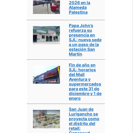
2026 en la
Alameda
Palestina
Papa John’s
refuerza su
presencia en
SJL: nueva sede
a un paso de la
estación San
Martín
Fin de año en
SJL: horarios
del Mall
Aventura y
supermercados
para este 31 de
diciembre y 1 de
enero
San Juan de
Lurigancho se
proyecta como
el distrito del
retail:
Cencosud