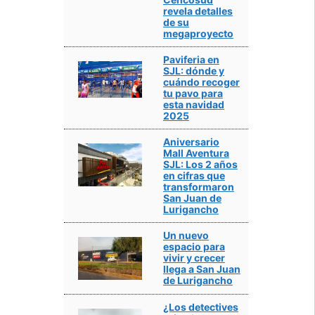
revela detalles
de su
megaproyecto
Paviferia en
SJL: dónde y
cuándo recoger
tu pavo para
esta navidad
2025
Aniversario
Mall Aventura
SJL: Los 2 años
en cifras que
transformaron
San Juan de
Lurigancho
Un nuevo
espacio para
vivir y crecer
llega a San Juan
de Lurigancho
¿Los detectives