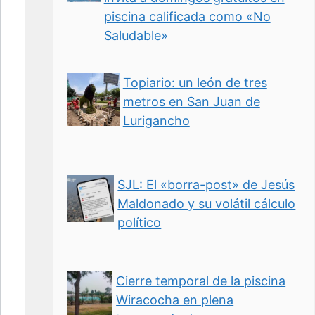
piscina calificada como «No
Saludable»
Topiario: un león de tres
metros en San Juan de
Lurigancho
SJL: El «borra-post» de Jesús
Maldonado y su volátil cálculo
político
Cierre temporal de la piscina
Wiracocha en plena