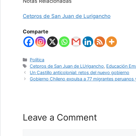
Notas Relacionadas
Cetpros de San Juan de Lurigancho
Comparte
Categories
Política
Tags
Cetpros de San Juan de LUrigancho
,
Educación Emp
Un Castillo anticolonial: retos del nuevo gobierno
Gobierno Chileno expulsa a 77 migrantes peruanos 
Leave a Comment
Comment