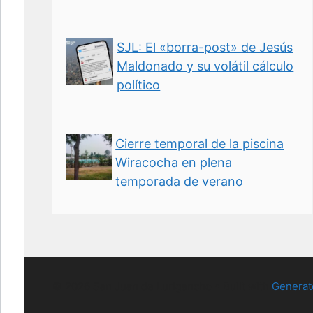
SJL: El «borra-post» de Jesús
Maldonado y su volátil cálculo
político
Cierre temporal de la piscina
Wiracocha en plena
temporada de verano
© 2026 San Juan de Lurigancho
• Built with
Generat