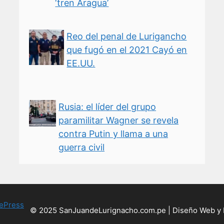
‘tren Aragua’
Reo del penal de Lurigancho
que fugó en el 2021 Cayó en
EE.UU.
Rusia: el líder del grupo
paramilitar Wagner se revela
contra Putin y llama a una
guerra civil
ePress
© 2025 SanJuandeLurignacho.com.pe | Diseño Web y