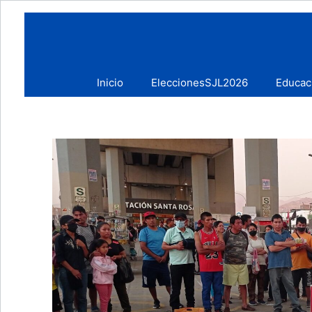
Skip
to
content
Inicio
EleccionesSJL2026
Educac