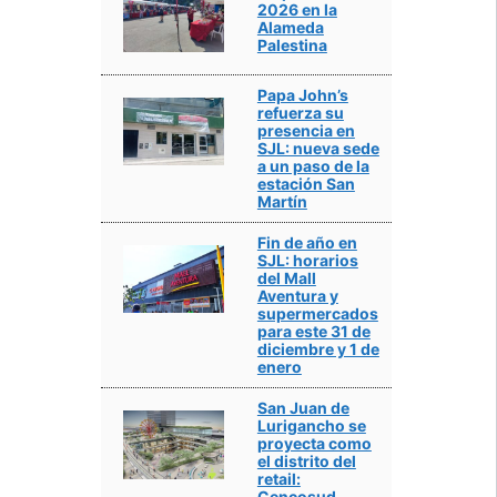
2026 en la
Alameda
Palestina
Papa John’s
refuerza su
presencia en
SJL: nueva sede
a un paso de la
estación San
Martín
Fin de año en
SJL: horarios
del Mall
Aventura y
supermercados
para este 31 de
diciembre y 1 de
enero
San Juan de
Lurigancho se
proyecta como
el distrito del
retail:
Cencosud