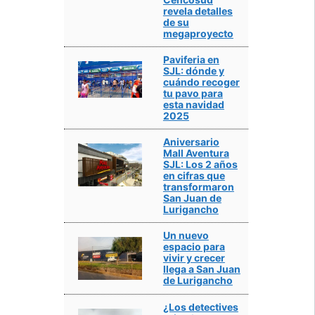
revela detalles
de su
megaproyecto
Paviferia en
SJL: dónde y
cuándo recoger
tu pavo para
esta navidad
2025
Aniversario
Mall Aventura
SJL: Los 2 años
en cifras que
transformaron
San Juan de
Lurigancho
Un nuevo
espacio para
vivir y crecer
llega a San Juan
de Lurigancho
¿Los detectives