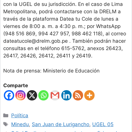
con la UGEL de su jurisdicción. En el caso de Lima
Metropolitana, podrá contactarse con la DRELM a
través de la plataforma Datea tu Cole de lunes a
viernes de 8:00 a. m. a 4:30 p. m.; por WhatsApp
(948 516 869, 994 427 957, 988 462 118), al correo
dateatucole@drelm.gob.pe
. También podrán hacer
consultas en el teléfono 615-5762, anexos 26423,
26417, 26426, 26412, 26411 y 26419.
Nota de prensa: Ministerio de Educación
Comparte
Categories
Política
Tags
Minedu
,
San Juan de Lurigancho
,
UGEL 05