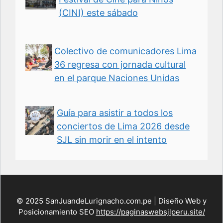
(CINI) este sábado
Colectivo de comunicadores Lima
36 regresa con jornada cultural
en el parque Naciones Unidas
Guía para asistir a todos los
conciertos de Lima 2026 desde
SJL sin morir en el intento
© 2025 SanJuandeLurignacho.com.pe | Diseño Web y
Posicionamiento SEO
https://paginaswebsjlperu.site/