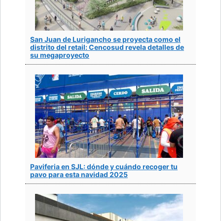
San Juan de Lurigancho se proyecta como el
distrito del retail: Cencosud revela detalles de
su megaproyecto
Paviferia en SJL: dónde y cuándo recoger tu
pavo para esta navidad 2025