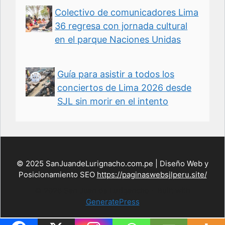
Colectivo de comunicadores Lima
36 regresa con jornada cultural
en el parque Naciones Unidas
Guía para asistir a todos los
conciertos de Lima 2026 desde
SJL sin morir en el intento
© 2025 SanJuandeLurignacho.com.pe | Diseño Web y
Posicionamiento SEO
https://paginaswebsjlperu.site/
© 2026 San Juan de Lurigancho
• Built with
GeneratePress