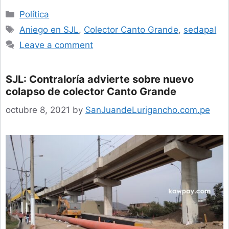
Categories
Política
Tags
Aniego en SJL
,
Colector Canto Grande
,
sedapal
Leave a comment
SJL: Contraloría advierte sobre nuevo
colapso de colector Canto Grande
octubre 8, 2021
by
SanJuandeLurigancho.com.pe