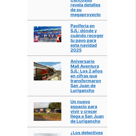
revela detalles
de su
megaproyecto
Paviferia en
SJL: dónde y
cuándo recoger
tu pavo para
esta navidad
2025
Aniversario
Mall Aventura
SJL: Los 2 años
en cifras que
transformaron
San Juan de
Lurigancho
Un nuevo
espacio para
vivir y crecer
llega a San Juan
de Lurigancho
¿Los detectives