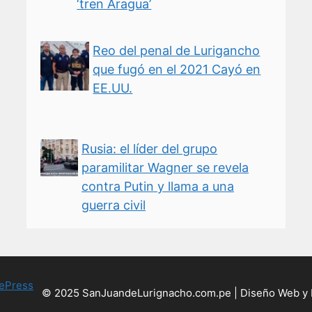
‘tren Aragua’
Reo del penal de Lurigancho
que fugó en el 2021 Cayó en
EE.UU.
Rusia: el líder del grupo
paramilitar Wagner se revela
contra Putin y llama a una
guerra civil
ePress
© 2025 SanJuandeLurignacho.com.pe | Diseño Web y