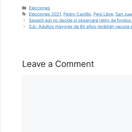
Categories
Elecciones
Tags
Elecciones 2021
,
Pedro Castillo
,
Perú Libre
,
San Jua
Sagasti aún no decide si observará retiro de fondo
SJL: Adultos mayores de 80 años recibirán vacuna s
Leave a Comment
Comment