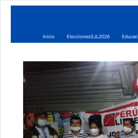
Skip
to
content
Inicio
EleccionesSJL2026
Educac