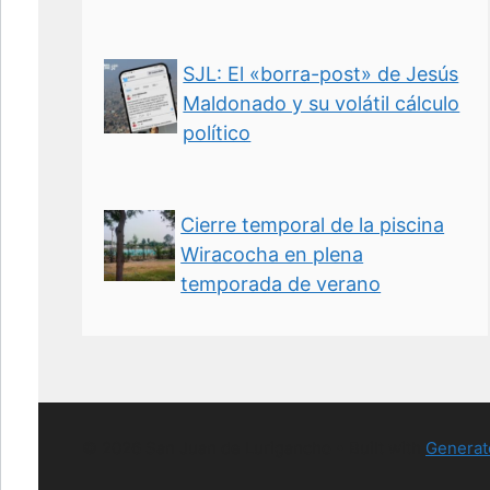
SJL: El «borra-post» de Jesús
Maldonado y su volátil cálculo
político
Cierre temporal de la piscina
Wiracocha en plena
temporada de verano
© 2026 San Juan de Lurigancho
• Built with
Generat