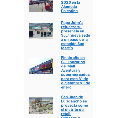
2026 en la
Alameda
Palestina
Papa John’s
refuerza su
presencia en
SJL: nueva sede
a un paso de la
estación San
Martín
Fin de año en
SJL: horarios
del Mall
Aventura y
supermercados
para este 31 de
diciembre y 1 de
enero
San Juan de
Lurigancho se
proyecta como
el distrito del
retail:
Cencosud