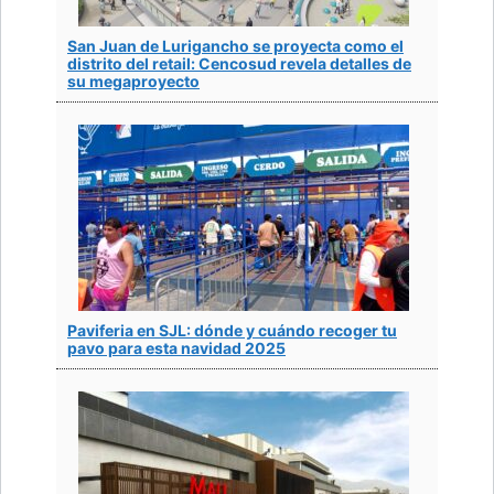
San Juan de Lurigancho se proyecta como el
distrito del retail: Cencosud revela detalles de
su megaproyecto
Paviferia en SJL: dónde y cuándo recoger tu
pavo para esta navidad 2025