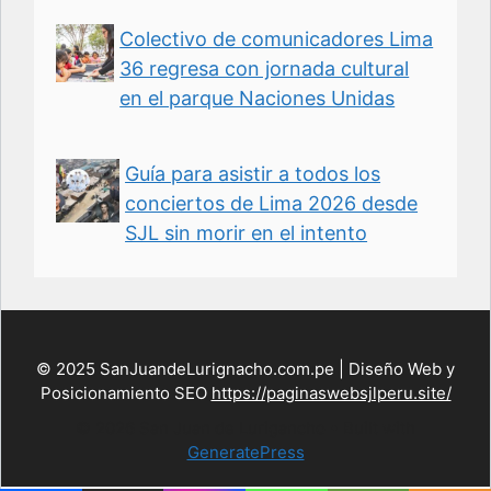
Colectivo de comunicadores Lima
36 regresa con jornada cultural
en el parque Naciones Unidas
Guía para asistir a todos los
conciertos de Lima 2026 desde
SJL sin morir en el intento
© 2025 SanJuandeLurignacho.com.pe | Diseño Web y
Posicionamiento SEO
https://paginaswebsjlperu.site/
© 2026 San Juan de Lurigancho
• Built with
GeneratePress