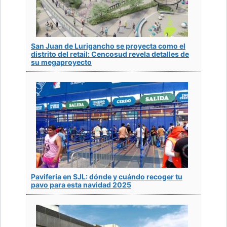
San Juan de Lurigancho se proyecta como el
distrito del retail: Cencosud revela detalles de
su megaproyecto
Paviferia en SJL: dónde y cuándo recoger tu
pavo para esta navidad 2025