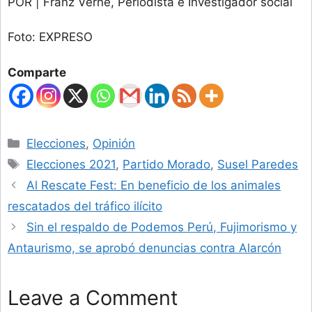
POR | Franz Verne, Periodista e Investigador social
Foto: EXPRESO
Comparte
Categories
Elecciones
,
Opinión
Tags
Elecciones 2021
,
Partido Morado
,
Susel Paredes
Al Rescate Fest: En beneficio de los animales
rescatados del tráfico ilícito
Sin el respaldo de Podemos Perú, Fujimorismo y
Antaurismo, se aprobó denuncias contra Alarcón
Leave a Comment